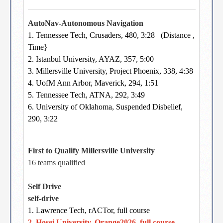
AutoNav-Autonomous Navigation
1. Tennessee Tech, Crusaders, 480, 3:28 (Distance ,
Time}
2. Istanbul University, AYAZ, 357, 5:00
3. Millersville University, Project Phoenix, 338, 4:38
4. UofM Ann Arbor, Maverick, 294, 1:51
5. Tennessee Tech, ATNA, 292, 3:49
6. University of Oklahoma, Suspended Disbelief,
290, 3:22
First to Qualify Millersville University
16 teams qualified
Self Drive
self-drive
1. Lawrence Tech, rACTor, full course
2. Hosei University, Orange2026, full course