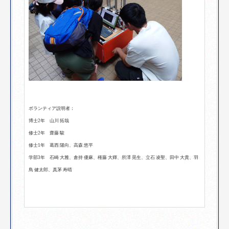
ボランティア説明者：
博士2年 山川 拓哉
修士2年 齋藤 駿
修士1年 葛西 陽向、高森 悠平
学部3年 石崎 大雅、倉持 優麻、権藤 大輝、所澤 晃生、立石 凌聖、田中 大貴、羽
鳥 健太郎、真茅 寿晴