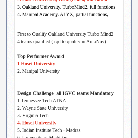
3. Oakland University, TurboMind2, full functions
4. Manipal Academy, ALYX, partial functions,
First to Qualify Oakland University Turbo Mind2
4 teams qualified ( rqd to qualify in AutoNav)
Top Performer Award
1 Hosei University
2. Manipal University
Design Challenge- all IGVC teams Mandatory
1.Tennessee Tech ATNA
2. Wayne State University
3. Virginia Tech
4. Hosei University
5. Indian Institute Tech - Madras
6. University of Michigan