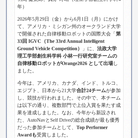
年）
2026年5月29日（金）から6月1日（月）にかけ
て、アメリカ・ミシガン州のオークランド大学
で開催された自律移動ロボットの国際大会「
第
33回 IGVC（The 33rd Annual Intelligent
Ground Vehicle Competition）
」に、
法政大学
理工学部創生科学科 小林一行研究室チームの
自律移動ロボットがOrange2026 として出場
し
ました。
今年は、アメリカ、カナダ、インド、トルコ、
エジプト、日本から21大学
合計24チーム
が参加
し、競技が行われました。その中で、本チーム
は以下の通り、複数部門で上位入賞を果たす成
果を達成しました。なお、今年から新設され
た、AutoNavとSelf Driveの総合成績が最も優秀
だった参加チームとして、
Top Performer
Awardも
受賞しました。