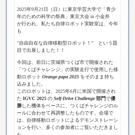
2025年9月21日（日）に東京学芸大学で「青少
年のための科学の祭典」東京大会 in 小金井
が行われ、私たち自律ロボット実験室は、今年
も
”自由自在な自律移動型ロボット！” という題
目で出展しました！！
今回は、前日に茨城県つくば市で開催された
「つくばチャレンジ」の実験走行で使用した移
動ロボット
Orange papa 2025
をそのまま持ち
込みました。
このロボットは、2025年6月に米国で開催され
た
IGVC 2025
の
Self-Drive Challenge
部門
で
優
勝
した機体をベースに、つくばチャレンジのル
ールに合わせて再調整したものです。会場で
は、自律移動ロボットによるデモンストレーシ
ョンを行い、多くの参加者にご覧いただきまし
た。